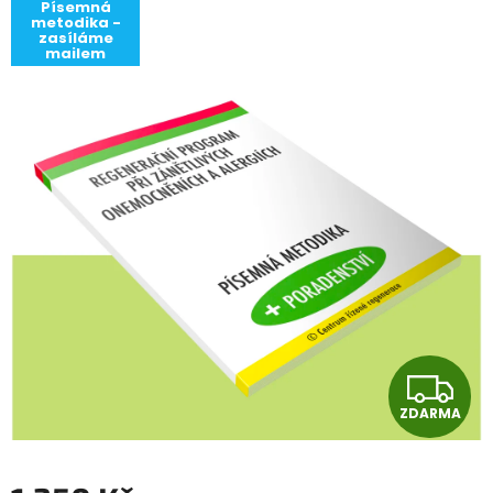
Písemná
metodika -
zasíláme
mailem
Z
ZDARMA
D
A