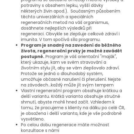
potraviny s obsahem lepku, vyšší dávky
některých živin apod.). Současným působením
těchto univerzálních a speciálních
regeneračních metod na váš organismus,
dosáhnete nejlepších výsledků při
regeneraci.
Obvykle
se zlepšuje celkové zdraví i
imunita.
V tom spočívá síla programu.
Program je snadný na zavedení do běžného
života, regenerační prvky je možné zavádět
postupně.
Program je váš orientační "maják",
který ukazuje, kam ve svém stravování a
životním stylu jít, aby se vám zlepšovalo zdraví.
Protože se jedná o dlouhodobý systém,
umožňuje občasné narušení či přerušení. Nejste
na závodech...každý může jít svým tempem
Vlastní regenerační program obsahuje krátkou a
delší variantu. Krátká varianta obsahuje stručné
shrnutí, abyste mohli hned začít. Vzhledem k
tomu, že pracujeme s klienty na dálku po celé ČR,
je obsažena i delší varianta, kde je vše podrobně
vysvětleno.
Po celou dobu regenerace máte možnost
konzultace s námi