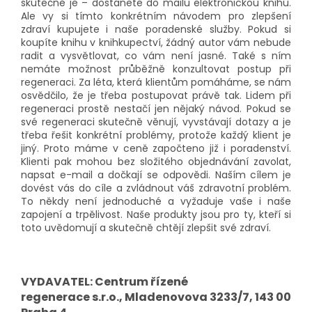
skutečně je – dostanete do mailu elektronickou knihu.
Ale vy si tímto konkrétním návodem pro zlepšení
zdraví kupujete i naše poradenské služby. Pokud si
koupíte knihu v knihkupectví, žádný autor vám nebude
radit a vysvětlovat, co vám není jasné. Také s ním
nemáte možnost průběžně konzultovat postup při
regeneraci. Za léta, která klientům pomáháme, se nám
osvědčilo, že je třeba postupovat právě tak. Lidem při
regeneraci prostě nestačí jen nějaký návod. Pokud se
své regeneraci skutečně věnují, vyvstávají dotazy a je
třeba řešit konkrétní problémy, protože každý klient je
jiný. Proto máme v ceně započteno již i poradenství.
Klienti pak mohou bez složitého objednávání zavolat,
napsat e-mail a dočkají se odpovědi. Naším cílem je
dovést vás do cíle a zvládnout váš zdravotní problém.
To někdy není jednoduché a vyžaduje vaše i naše
zapojení a trpělivost. Naše produkty jsou pro ty, kteří si
toto uvědomují a skutečně chtějí zlepšit své zdraví.
VYDAVATEL: Centrum řízené
regenerace s.r.o., Mladenovova 3233/7, 143 00