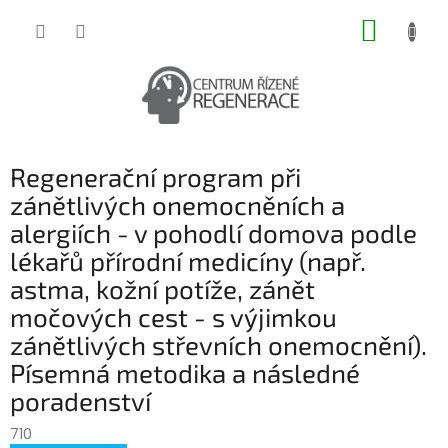
Přejít
NÁKUP
na
obsah
KOŠÍK
Regenerační program při
zánětlivých onemocněních a
alergiích - v pohodlí domova podle
lékařů přírodní medicíny (např.
astma, kožní potíže, zánět
močových cest - s výjimkou
zánětlivých střevních onemocnění).
Písemná metodika a následné
poradenství
710