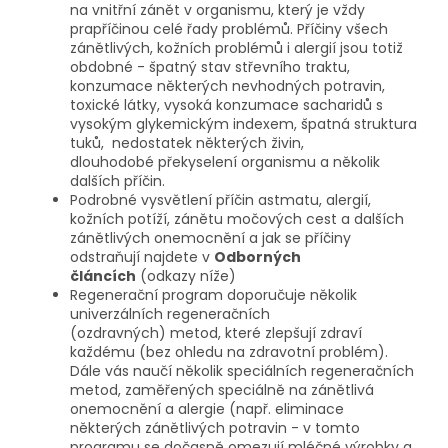
na vnitřní zánět v organismu, který je vždy
prapříčinou celé řady problémů. Příčiny všech
zánětlivých, kožních problémů i alergií jsou totiž
obdobné - špatný stav střevního traktu,
konzumace některých nevhodných potravin,
toxické látky, vysoká konzumace sacharidů s
vysokým glykemickým indexem, špatná struktura
tuků, nedostatek některých živin,
dlouhodobé překyselení organismu a několik
dalších příčin.
Podrobné vysvětlení příčin astmatu, alergií,
kožních potíží, zánětu močových cest a dalších
zánětlivých onemocnění a jak se příčiny
odstraňují najdete v
Odborných
článcích
(odkazy níže)
Regenerační program doporučuje několik
univerzálních regeneračních
(ozdravných) metod, které zlepšují zdraví
každému (bez ohledu na zdravotní problém).
Dále vás naučí několik speciálních regeneračních
metod, zaměřených speciálně na zánětlivá
onemocnění a alergie (např. eliminace
některých zánětlivých potravin - v tomto
programu se dočasně omezují mléčné výrobky a