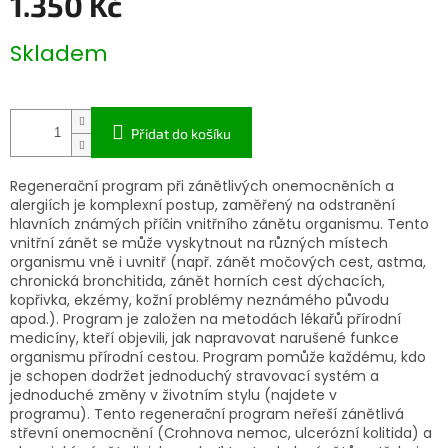
1.350 Kč
R
Měrná
Skladem
cena:
M
A
Přidat do košíku
Regenerační program při zánětlivých onemocněních a
alergiích je komplexní postup, zaměřený na odstranění
hlavních známých příčin vnitřního zánětu organismu. Tento
vnitřní zánět se může vyskytnout na různých místech
organismu vně i uvnitř (např. zánět močových cest, astma,
chronická bronchitida, zánět horních cest dýchacích,
kopřivka, ekzémy, kožní problémy neznámého původu
apod.). Program je založen na metodách lékařů přírodní
medicíny, kteří objevili, jak napravovat narušené funkce
organismu přírodní cestou. Program pomůže
každému, kdo
je schopen dodržet jednoduchý stravovací systém a
jednoduché změny v životním stylu (najdete v
programu).
Tento regenerační program neřeší zánětlivá
střevní onemocnění (Crohnova nemoc, ulcerózní kolitida) a