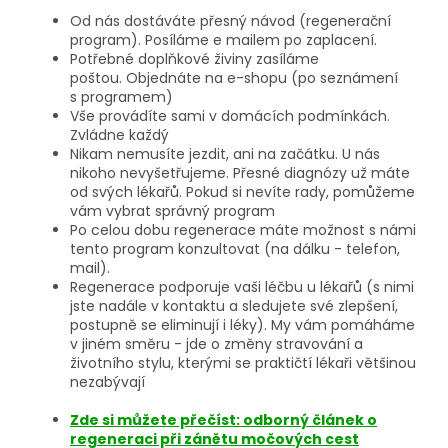
Od nás dostáváte přesný návod (regenerační
program). Posíláme e mailem po zaplacení.
Potřebné doplňkové živiny zasíláme
poštou. Objednáte na e-shopu (po seznámení
s programem)
Vše provádíte sami v domácích podmínkách.
Zvládne každý
Nikam nemusíte jezdit, ani na začátku. U nás
nikoho nevyšetřujeme. Přesné diagnózy už máte
od svých lékařů. Pokud si nevíte rady, pomůžeme
vám vybrat správný program
Po celou dobu regenerace máte možnost s námi
tento program konzultovat (na dálku - telefon,
mail).
Regenerace podporuje vaši léčbu u lékařů (s nimi
jste nadále v kontaktu a sledujete své zlepšení,
postupně se eliminují i léky). My vám pomáháme
v jiném směru - jde o změny stravování a
životního stylu, kterými se praktičtí lékaři většinou
nezabývají
Zde si můžete přečíst:
odborný článek o
regeneraci při zánětu močových cest