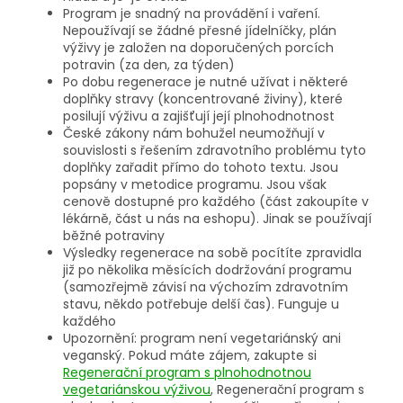
Program je snadný na provádění i vaření.
Nepoužívají se žádné přesné jídelníčky, plán
výživy je založen na doporučených porcích
potravin (za den, za týden)
Po dobu regenerace je nutné užívat i některé
doplňky stravy (koncentrované živiny), které
posilují výživu a zajišťují její plnohodnotnost
České zákony nám bohužel neumožňují v
souvislosti s řešením zdravotního problému tyto
doplňky zařadit přímo do tohoto textu. Jsou
popsány v metodice programu. Jsou však
cenově dostupné pro každého (část zakoupíte v
lékárně, část u nás na eshopu). Jinak se používají
běžné potraviny
Výsledky regenerace na sobě pocítíte zpravidla
již po několika měsících dodržování programu
(samozřejmě závisí na výchozím zdravotním
stavu, někdo potřebuje delší čas). Funguje u
každého
Upozornění: program není vegetariánský ani
veganský. Pokud máte zájem, zakupte si
Regenerační program s plnohodnotnou
vegetariánskou výživou
, Regenerační program s