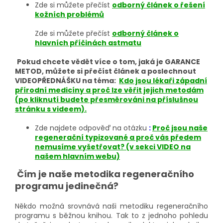
Zde si můžete přečíst
odborný článek o řešení
kožních problémů
Zde si můžete přečíst
odborný článek o
hlavních příčinách astmatu
Pokud chcete vědět více o tom, jaká je GARANCE
METOD, můžete si přečíst článek a poslechnout
VIDEOPŘEDNÁŠKU na téma:
Kdo jsou lékaři západní
přírodní medicíny a proč lze věřit jejich metodám
(po kliknutí budete přesměrováni na příslušnou
stránku s videem).
Zde najdete odpověď na otázku
:
Proč jsou naše
regenerační typizované a proč vás předem
nemusíme vyšetřovat? (v sekci VIDEO na
našem hlavním webu)
Čím je naše metodika regeneračního
programu jedinečná?
Někdo možná srovnává naši metodiku regeneračního
programu s běžnou knihou. Tak to z jednoho pohledu