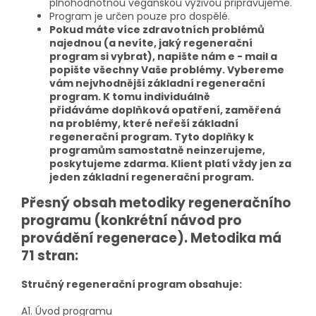
plnohodnotnou veganskou výživou připravujeme.
Program je určen pouze pro dospělé.
Pokud máte více zdravotních problémů
najednou (a nevíte, jaký regenerační
program si vybrat), napište nám e - mail a
popište všechny Vaše problémy. Vybereme
vám nejvhodnější základní regenerační
program. K tomu individuálně
přidáváme doplňková opatření, zaměřená
na problémy, které neřeší základní
regenerační program. Tyto doplňky k
programům samostatně neinzerujeme,
poskytujeme zdarma. Klient platí vždy jen za
jeden základní regenerační program.
Přesný o
bsah metodiky regeneračního
programu (konkrétní návod pro
provádění regenerace). Metodika má
71 stran:
Stručný regenerační program obsahuje:
A1. Úvod programu