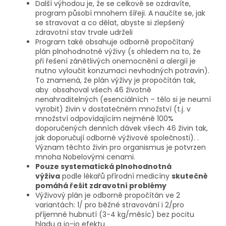
Další výhodou je, že se celkově se ozdravíte,
program působí mnohem šířeji. A naučíte se, jak
se stravovat a co dělat, abyste si zlepšený
zdravotní stav trvale udrželi
Program také obsahuje odborně propočítaný
plán plnohodnotné výživy (s ohledem na to, že
při řešení zánětlivých onemocnění a alergií je
nutno vyloučit konzumaci nevhodných potravin).
To znamená, že plán výživy je propočítán tak,
aby obsahoval všech 46 životně
nenahraditelných (esenciálních – tělo si je neumí
vyrobit) živin v dostatečném množství (t.j. v
množství odpovídajícím nejméně 100%
doporučených denních dávek všech 46 živin tak,
jak doporučují odborné výživové společnosti). .
Význam těchto živin pro organismus je potvrzen
mnoha Nobelovými cenami.
Pouze systematická plnohodnotná
výživa
podle lékařů přírodní medicíny
skutečně
pomáhá řešit zdravotní problémy
Výživový plán je odborně propočítán ve 2
variantách: 1/ pro běžné stravování i 2/pro
příjemné hubnutí (3-4 kg/měsíc) bez pocitu
hladu a jo-jo efektu