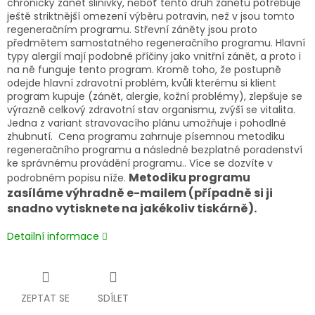
chronický zánět slinivky, neboť tento druh zánětů potřebuje
ještě striktnější omezení výběru potravin, než v jsou tomto
regeneračním programu. Střevní záněty jsou proto
předmětem samostatného regeneračního programu. Hlavní
typy alergií mají podobné příčiny jako vnitřní zánět, a proto i
na ně funguje tento program. Kromě toho, že postupně
odejde hlavní zdravotní problém, kvůli kterému si klient
program kupuje (zánět, alergie, kožní problémy), zlepšuje se
výrazně celkový zdravotní stav organismu, zvýší se vitalita.
Jedna z variant stravovacího plánu umožňuje i pohodlné
zhubnutí. Cena programu zahrnuje písemnou metodiku
regeneračního programu a následné bezplatné poradenství
ke správnému provádění programu.. Více se dozvíte v
Metodiku programu
podrobném popisu níže.
zasíláme výhradně e-mailem (případně si ji
snadno vytisknete na jakékoliv tiskárně).
Detailní informace
ZEPTAT SE
SDÍLET