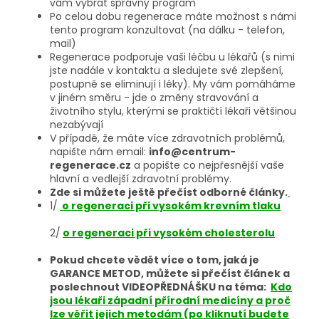
vám vybrat správný program
Po celou dobu regenerace máte možnost s námi
tento program konzultovat (na dálku - telefon,
mail)
Regenerace podporuje vaši léčbu u lékařů (s nimi
jste nadále v kontaktu a sledujete své zlepšení,
postupně se eliminují i léky). My vám pomáháme
v jiném směru - jde o změny stravování a
životního stylu, kterými se praktičtí lékaři většinou
nezabývají
V případě, že máte více zdravotních problémů,
napište nám email:
info@centrum-
regenerace.cz
a popište co nejpřesnější vaše
hlavní a vedlejší zdravotní problémy.
Zde si můžete ještě přečíst odborné články.
1/
o regeneraci při vysokém krevním tlaku
2
/
o regeneraci při vysokém cholesterolu
Pokud chcete vědět více o tom, jaká je
GARANCE METOD, můžete si přečíst článek a
poslechnout VIDEOPŘEDNÁŠKU na téma:
Kdo
jsou lékaři západní přírodní medicíny a proč
lze věřit jejich metodám (po kliknutí budete