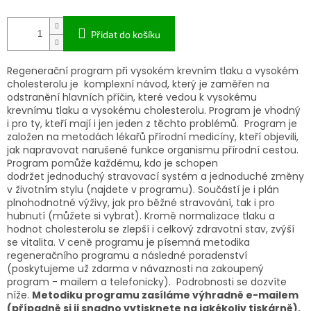
A
Přidat do košíku
Regenerační program při vysokém krevním tlaku a vysokém
cholesterolu je komplexní návod, který je zaměřen na
odstranění hlavních příčin, které vedou k vysokému
krevnímu tlaku a vysokému cholesterolu. Program je vhodný
i pro ty, kteří mají i jen jeden z těchto problémů. Program je
založen na metodách lékařů přírodní medicíny, kteří objevili,
jak napravovat narušené funkce organismu přírodní cestou.
Program pomůže
každému, kdo je schopen
dodržet jednoduchý stravovací systém a jednoduché změny
v životním stylu (najdete v programu).
Součástí je i plán
plnohodnotné výživy, jak pro běžné stravování, tak i pro
hubnutí (můžete si vybrat). Kromě normalizace tlaku a
hodnot cholesterolu se zlepší i celkový zdravotní stav, zvýší
se vitalita. V ceně programu je písemná metodika
regeneračního programu a následné poradenství
(poskytujeme už zdarma v návaznosti na zakoupený
program - mailem a telefonicky). Podrobnosti se dozvíte
níže.
Metodiku programu zasíláme výhradně e-mailem
(případně si ji snadno vytisknete na jakékoliv tiskárně).