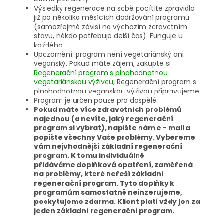
Výsledky regenerace na sobě pocítíte zpravidla
již po několika měsících dodržování programu
(samozřejmě závisí na výchozím zdravotním
stavu, někdo potřebuje delší čas). Funguje u
každého
Upozornění: program není vegetariánský ani
veganský. Pokud máte zájem, zakupte si
Regenerační program s plnohodnotnou
vegetariánskou výživou
, Regenerační program s
plnohodnotnou veganskou výživou připravujeme.
Program je určen pouze pro dospělé.
Pokud máte více zdravotních problémů
najednou (a nevíte, jaký regenerační
program si vybrat), napište nám e - mail a
popište všechny Vaše problémy. Vybereme
vám nejvhodnější základní regenerační
program. K tomu individuálně
přidáváme doplňková opatření, zaměřená
na problémy, které neřeší základní
regenerační program. Tyto doplňky k
programům samostatně neinzerujeme,
poskytujeme zdarma. Klient platí vždy jen za
jeden základní regenerační program.