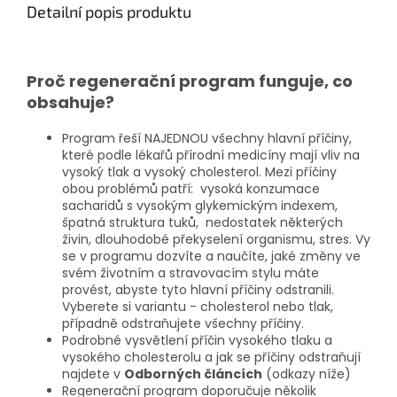
Detailní popis produktu
Proč regenerační program funguje, co
obsahuje?
Program řeší NAJEDNOU všechny hlavní příčiny,
které podle lékařů přírodní medicíny mají vliv na
vysoký tlak a vysoký cholesterol. Mezi příčiny
obou problémů patří: vysoká konzumace
sacharidů s vysokým glykemickým indexem,
špatná struktura tuků, nedostatek některých
živin, dlouhodobé překyselení organismu, stres. Vy
se v programu dozvíte a naučíte, jaké změny ve
svém životním a stravovacím stylu máte
provést, abyste tyto hlavní příčiny odstranili.
Vyberete si variantu - cholesterol nebo tlak,
případně odstraňujete všechny příčiny.
Podrobné vysvětlení příčin vysokého tlaku a
vysokého cholesterolu a jak se příčiny odstraňují
najdete v
Odborných článcích
(odkazy níže)
Regenerační program doporučuje několik