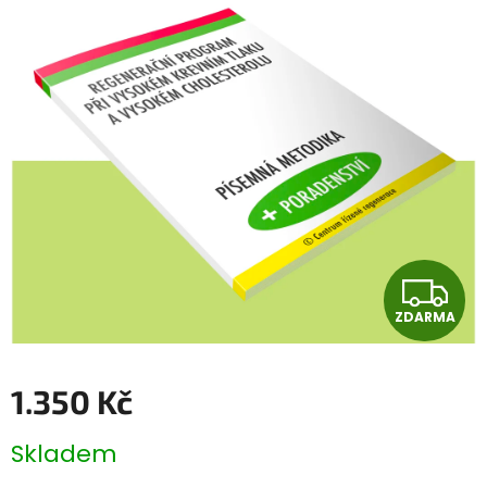
Z
ZDARMA
D
A
1.350 Kč
R
Měrná
Skladem
cena:
M