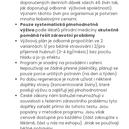
doporučených denních dávek všech 46 živin tak,
jak doporučují odborné výživové společnosti).
Význam těchto živin pro organismus je potvrzen
mnoha Nobelovými cenami.
Pouze systematická plnohodnotná
výživa
podle lékařů přírodní medicíny
skutečně
pomáhá řešit zdravotní problémy
Výživový plán je odborně propočítán ve 2
variantách: 1/ pro běžné stravování i 2/pro
příjemné hubnutí (3-4 kg/měsíc) bez pocitu
hladu a jo-jo efektu
Program je snadný na provádění i vaření.
Nepoužívají se žádné přesné jídelníčky, plánují se
pouze porce určitých potravin (na den a týden)
Po dobu regenerace je nutné užívat i některé
doplňky stravy (koncentrované živiny), které
posilují výživu a zajišťují její plnohodnotnost
České zákony nám bohužel neumožňují v
souvislosti s řešením zdravotního problému tyto
doplňky zařadit přímo do tohoto textu. Jsou
popsány v metodice programu. Jsou však
cenově dostupné pro každého (část zakoupíte v
lékárně, část u nás na eshopu). Jinak se používají
běžné potraviny