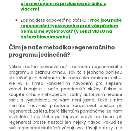
přesměrováni na příslušnou stránku s
videem).
Zde najdete odpověď na otázku
:
Proč jsou naše
regenerační typizované a proč vás předem
nemusíme vyšetřovat? (v sekci VIDEO na
našem hlavním webu)
Čím je naše metodika regeneračního
programu jedinečná?
Někdo možná srovnává naši metodiku regeneračního
programu s běžnou knihou. Tak to z jednoho pohledu
skutečně je – dostanete do mailu elektronickou knihu.
Ale vy si tímto konkrétním návodem pro zlepšení
zdraví kupujete i naše poradenské služby. Pokud si
koupíte knihu v knihkupectví, žádný autor vám nebude
radit a vysvětlovat, co vám není jasné. Také s ním
nemáte možnost průběžně konzultovat postup při
regeneraci. Za léta, která klientům pomáháme, se nám
osvědčilo, že je třeba postupovat právě tak. Lidem při
regeneraci prostě nestačí jen nějaký návod. Pokud se
své regeneraci skutečně věnují, vyvstávají dotazy a je