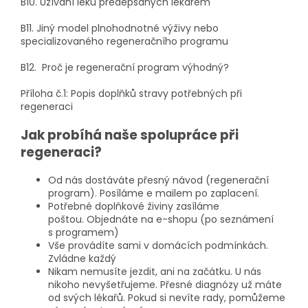
B10. Užívání léků předepsaných lékařem
B11. Jiný model plnohodnotné výživy nebo
specializovaného regeneračního programu
B12. Proč je regenerační program výhodný?
Příloha č.1: Popis doplňků stravy potřebných při
regeneraci
Jak probíhá naše spolupráce při
regeneraci?
Od nás dostáváte přesný návod (regenerační
program). Posíláme e mailem po zaplacení.
Potřebné doplňkové živiny zasíláme
poštou. Objednáte na e-shopu (po seznámení
s programem)
Vše provádíte sami v domácích podmínkách.
Zvládne každý
Nikam nemusíte jezdit, ani na začátku. U nás
nikoho nevyšetřujeme. Přesné diagnózy už máte
od svých lékařů. Pokud si nevíte rady, pomůžeme