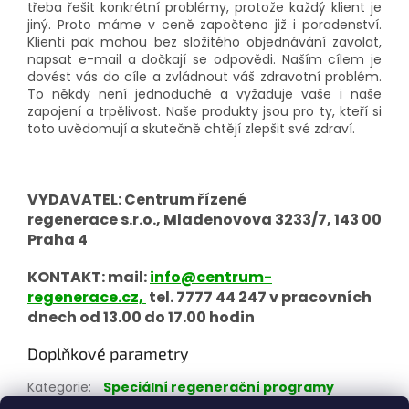
třeba řešit konkrétní problémy, protože každý klient je
jiný. Proto máme v ceně započteno již i poradenství.
Klienti pak mohou bez složitého objednávání zavolat,
napsat e-mail a dočkají se odpovědi. Naším cílem je
dovést vás do cíle a zvládnout váš zdravotní problém.
To někdy není jednoduché a vyžaduje vaše i naše
zapojení a trpělivost. Naše produkty jsou pro ty, kteří si
toto uvědomují a skutečně chtějí zlepšit své zdraví.
VYDAVATEL: Centrum řízené
regenerace s.r.o., Mladenovova 3233/7, 143 00
Praha 4
KONTAKT: mail:
info@centrum-
regenerace.cz,
tel. 7777 44 247 v pracovních
dnech od 13.00 do 17.00 hodin
Doplňkové parametry
Kategorie
:
Speciální regenerační programy
Hmotnost
:
0.001 kg