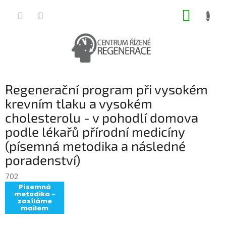
Přejít
NÁKUP
na
obsah
KOŠÍK
Regenerační program při vysokém
krevním tlaku a vysokém
cholesterolu - v pohodlí domova
podle lékařů přírodní medicíny
(písemná metodika a následné
poradenství)
702
Písemná
metodika -
zasíláme
mailem