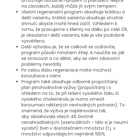
umožňuje občasné narušení či přerušení. Nejste
na závodech...každý může jít svým tempem
Vlastní regenerační program obsahuje krátkou a
delší variantu. Krátká varianta obsahuje stručné
shrnutí, abyste mohli hned začít. Vzhledem k
tomu, že pracujeme s klienty na dálku po celé ČR,
je obsažena i delší varianta, kde je vše podrobně
vysvětleno.
Další výhodou je, že se celkově se ozdravíte,
program působí mnohem šířeji. A naučíte se, jak
se stravovat a co dělat, aby se vám zdravotní
problémy nevrátily
Po celou dobu regenerace máte možnost
konzultace s námi
Program také obsahuje odborně propočítaný
plán plnohodnotné výživy (propočítaný i s
ohledem na to, že při řešení vysokého tlaku či
vysokého cholesterolu je nutno omezit
konzumaci některých nevhodných potravin). To
znamená, že výživa je naplánována tak,
aby obsahovala všech 46 životně
nenahraditelných (esenciálních – tělo si je neumí
vyrobit) živin v dostatečném množství (t.j. v
množství odpovídajícím nejméně 100%