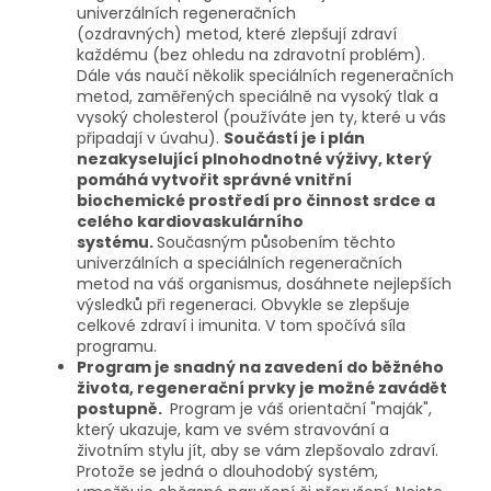
univerzálních regeneračních
(ozdravných) metod, které zlepšují zdraví
každému (bez ohledu na zdravotní problém).
Dále vás naučí několik speciálních regeneračních
metod, zaměřených speciálně na vysoký tlak a
vysoký cholesterol (používáte jen ty, které u vás
připadají v úvahu).
Součástí je i plán
nezakyselující plnohodnotné výživy, který
pomáhá vytvořit správné vnitřní
biochemické prostředí pro činnost srdce a
celého kardiovaskulárního
systému.
Současným působením těchto
univerzálních a speciálních regeneračních
metod na váš organismus, dosáhnete nejlepších
výsledků při regeneraci.
Obvykle
se zlepšuje
celkové zdraví i imunita.
V tom spočívá síla
programu.
Program je snadný na zavedení do běžného
života, regenerační prvky je možné zavádět
postupně.
Program je váš orientační "maják",
který ukazuje, kam ve svém stravování a
životním stylu jít, aby se vám zlepšovalo zdraví.
Protože se jedná o dlouhodobý systém,